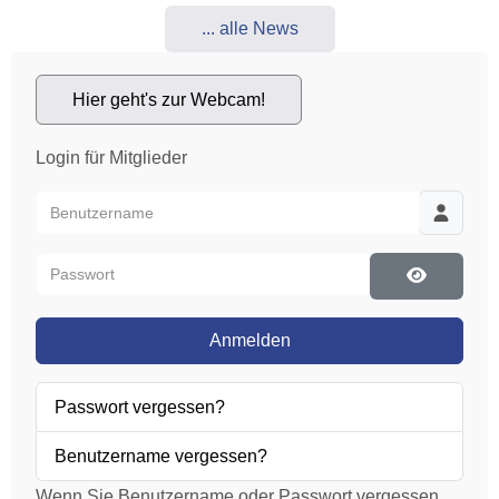
... alle News
Hier geht's zur Webcam!
Login für Mitglieder
Benutzername
Passwort
Passwort 
Anmelden
Passwort vergessen?
Benutzername vergessen?
Wenn Sie Benutzername oder Passwort vergessen