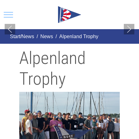
Mobile Menu Toggle
Start/News
News
Alpenland Trophy
Alpenland
Trophy