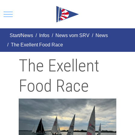
Mobile Menu Toggle
Start/News
Infos
News vom SRV
News
The Exellent Food Race
The Exellent
Food Race