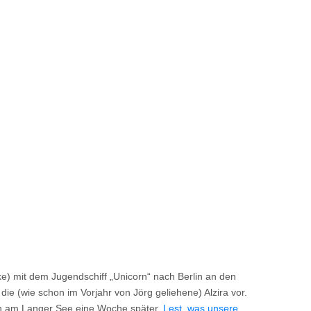
) mit dem Jugendschiff „Unicorn“ nach Berlin an den
e (wie schon im Vorjahr von Jörg geliehene) Alzira vor.
tten am Langer See eine Woche später.
Lest, was unsere