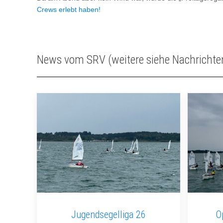
Crews erlebt haben!
News vom SRV (weitere siehe Nachrichte
Jugendsegelliga 26
O