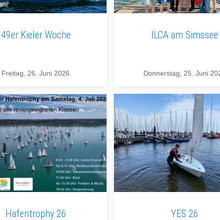
49er Kieler Woche
ILCA am Simssee
Freitag, 26. Juni 2026
Donnerstag, 25. Juni 20
Hafentrophy 26
YES 26