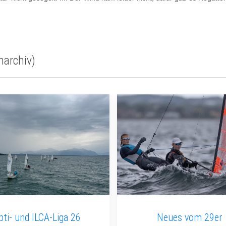
narchiv)
pti- und ILCA-Liga 26
Neues vom 29er