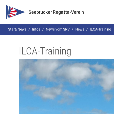
Seebrucker Regatta-Verein
Start/News
Infos
News vom SRV
News
ILCA-Training
ILCA-Training