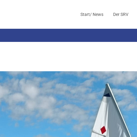
Start/ News
Der SRV