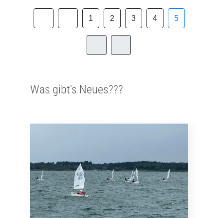
1
2
3
4
5
Was gibt's Neues???