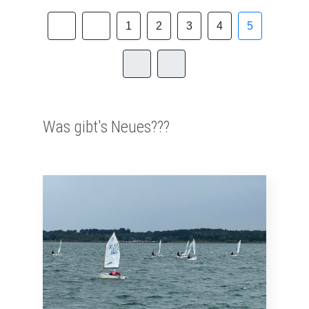
1
2
3
4
5
Was gibt's Neues???