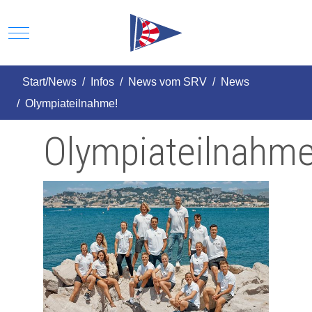
Mobile Menu Toggle
Start/News
Infos
News vom SRV
News
Olympiateilnahme!
Olympiateilnahme