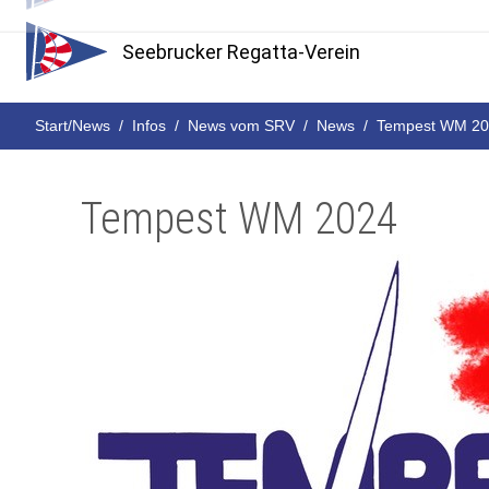
Seebrucker Regatta-Verein
Start/News
Infos
News vom SRV
News
Tempest WM 2
Tempest WM 2024