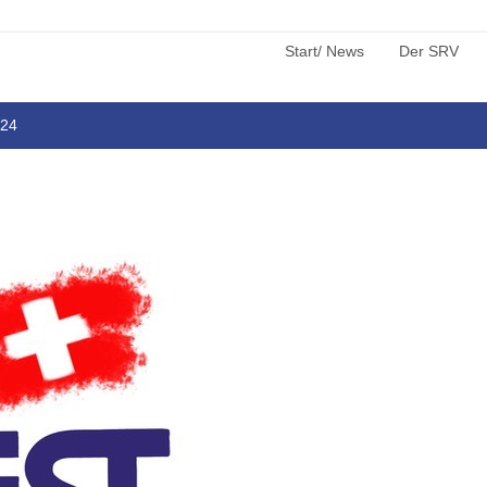
Start/ News
Der SRV
024