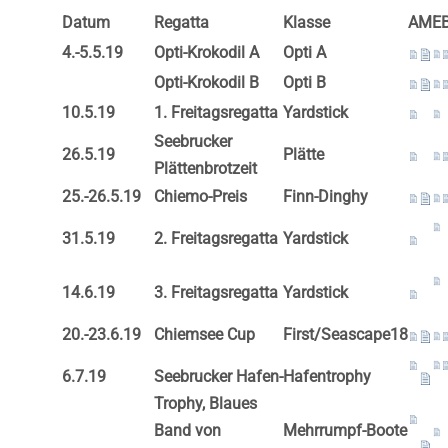
Datum
Regatta
Klasse
A
M
E
4.-5.5.19
Opti-Krokodil A
Opti A
Opti-Krokodil B
Opti B
10.5.19
1. Freitagsregatta
Yardstick
Seebrucker
26.5.19
Plätte
Plättenbrotzeit
25.-26.5.19
Chiemo-Preis
Finn-Dinghy
31.5.19
2. Freitagsregatta
Yardstick
14.6.19
3. Freitagsregatta
Yardstick
20.-23.6.19
Chiemsee Cup
First/Seascape18
6.7.19
Seebrucker Hafen-
Hafentrophy
Trophy, Blaues
Band von
Mehrrumpf-Boote